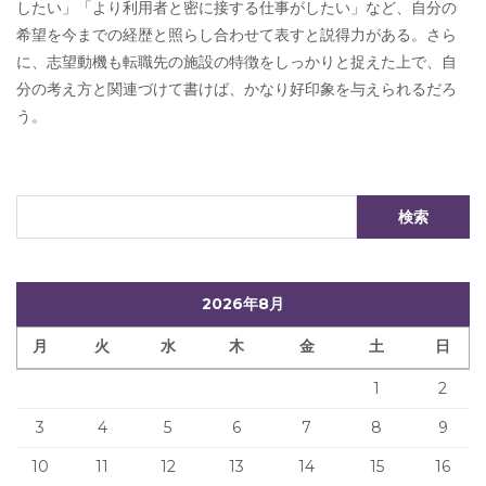
したい」「より利用者と密に接する仕事がしたい」など、自分の
希望を今までの経歴と照らし合わせて表すと説得力がある。さら
に、志望動機も転職先の施設の特徴をしっかりと捉えた上で、自
分の考え方と関連づけて書けば、かなり好印象を与えられるだろ
う。
2026年8月
月
火
水
木
金
土
日
1
2
3
4
5
6
7
8
9
10
11
12
13
14
15
16